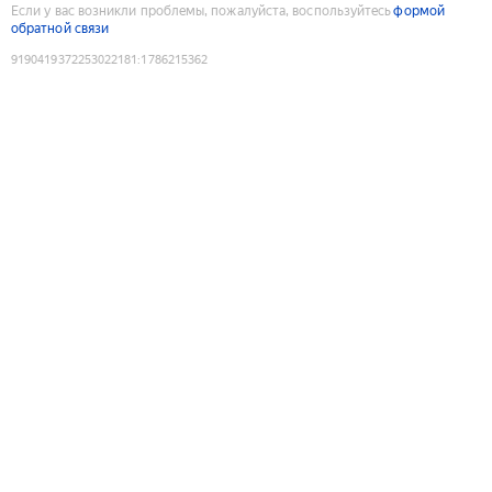
Если у вас возникли проблемы, пожалуйста, воспользуйтесь
формой
обратной связи
9190419372253022181
:
1786215362