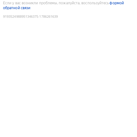
Если у вас возникли проблемы, пожалуйста, воспользуйтесь
формой
обратной связи
9193524988951346375
:
1786261639