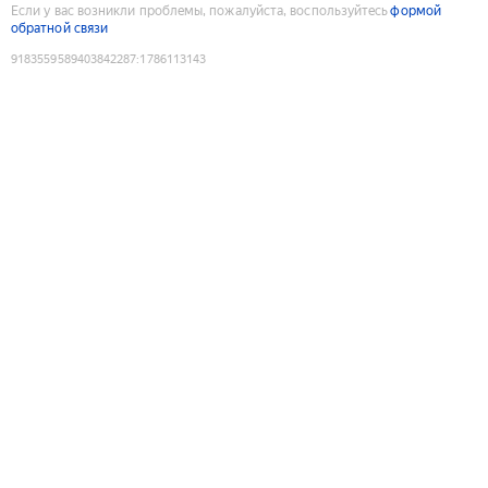
Если у вас возникли проблемы, пожалуйста, воспользуйтесь
формой
обратной связи
9183559589403842287
:
1786113143