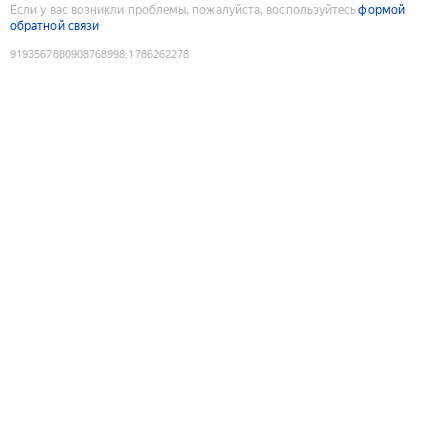
Если у вас возникли проблемы, пожалуйста, воспользуйтесь
формой
обратной связи
9193567880908768998
:
1786262278