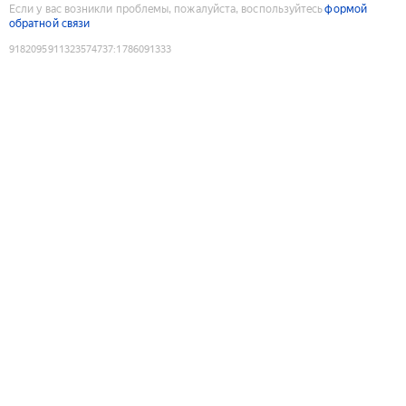
Если у вас возникли проблемы, пожалуйста, воспользуйтесь
формой
обратной связи
9182095911323574737
:
1786091333