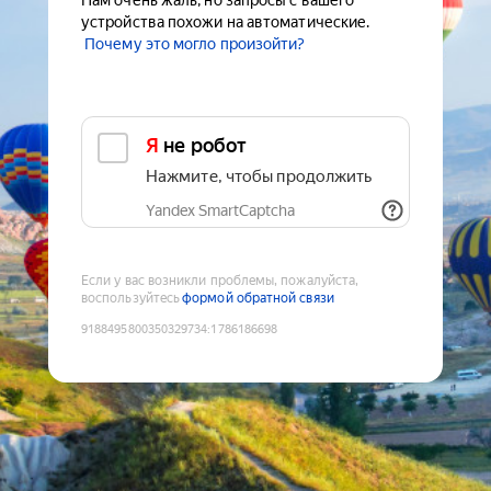
Нам очень жаль, но запросы с вашего
устройства похожи на автоматические.
Почему это могло произойти?
Я не робот
Нажмите, чтобы продолжить
Yandex SmartCaptcha
Если у вас возникли проблемы, пожалуйста,
воспользуйтесь
формой обратной связи
9188495800350329734
:
1786186698