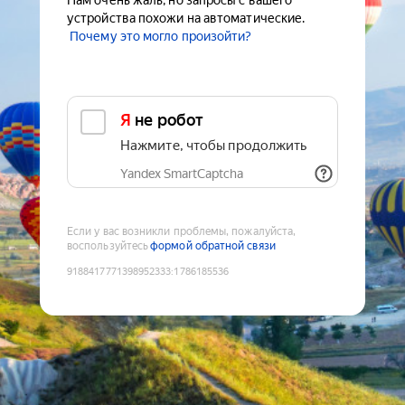
Нам очень жаль, но запросы с вашего
устройства похожи на автоматические.
Почему это могло произойти?
Я не робот
Нажмите, чтобы продолжить
Yandex SmartCaptcha
Если у вас возникли проблемы, пожалуйста,
воспользуйтесь
формой обратной связи
9188417771398952333
:
1786185536