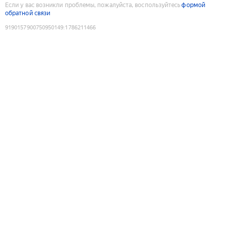
Если у вас возникли проблемы, пожалуйста, воспользуйтесь
формой
обратной связи
9190157900750950149
:
1786211466