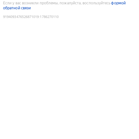
Если у вас возникли проблемы, пожалуйста, воспользуйтесь
формой
обратной связи
9194093476526871019
:
1786270110