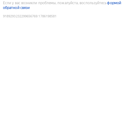
Если у вас возникли проблемы, пожалуйста, воспользуйтесь
формой
обратной связи
9189293232299656769
:
1786198581