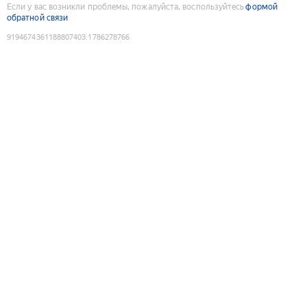
Если у вас возникли проблемы, пожалуйста, воспользуйтесь
формой
обратной связи
9194674361188807403
:
1786278766