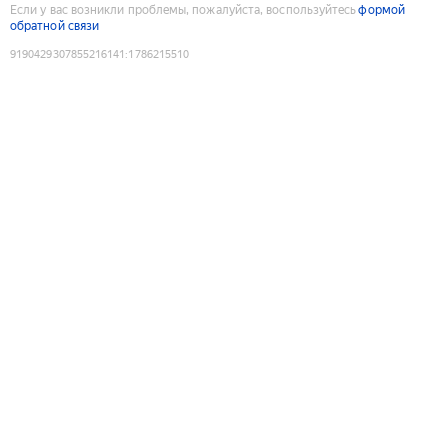
Если у вас возникли проблемы, пожалуйста, воспользуйтесь
формой
обратной связи
9190429307855216141
:
1786215510