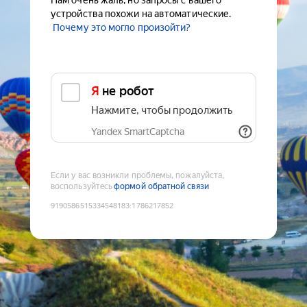
Нам очень жаль, но запросы с вашего
устройства похожи на автоматические.
Почему это могло произойти?
Я не робот
Нажмите, чтобы продолжить
Yandex SmartCaptcha
Если у вас возникли проблемы, пожалуйста,
воспользуйтесь
формой обратной связи
9190586515334548183
:
1786217852