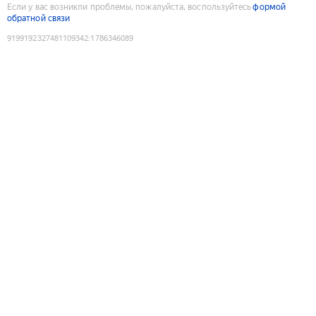
Если у вас возникли проблемы, пожалуйста, воспользуйтесь
формой
обратной связи
9199192327481109342
:
1786346089