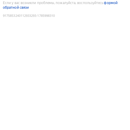
Если у вас возникли проблемы, пожалуйста, воспользуйтесь
формой
обратной связи
9175853240112933293
:
1785998310