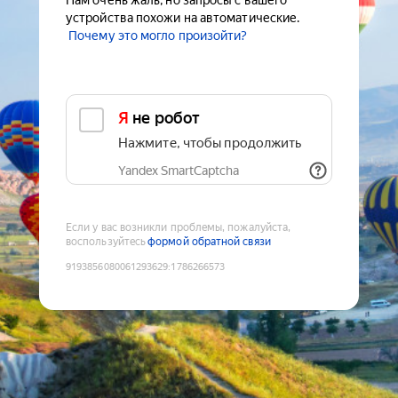
Нам очень жаль, но запросы с вашего
устройства похожи на автоматические.
Почему это могло произойти?
Я не робот
Нажмите, чтобы продолжить
Yandex SmartCaptcha
Если у вас возникли проблемы, пожалуйста,
воспользуйтесь
формой обратной связи
9193856080061293629
:
1786266573