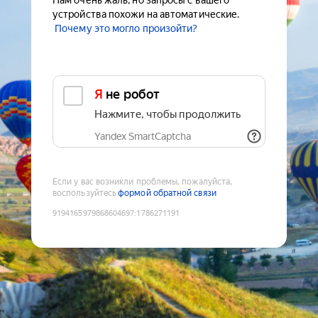
Нам очень жаль, но запросы с вашего
устройства похожи на автоматические.
Почему это могло произойти?
Я не робот
Нажмите, чтобы продолжить
Yandex SmartCaptcha
Если у вас возникли проблемы, пожалуйста,
воспользуйтесь
формой обратной связи
9194165979868604697
:
1786271191