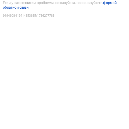
Если у вас возникли проблемы, пожалуйста, воспользуйтесь
формой
обратной связи
9194608419414353685
:
1786277783