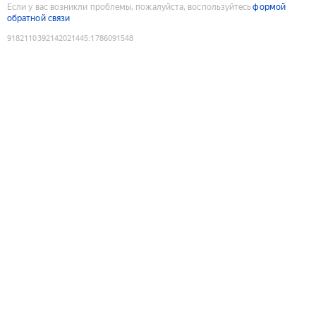
Если у вас возникли проблемы, пожалуйста, воспользуйтесь
формой
обратной связи
9182110392142021445
:
1786091548