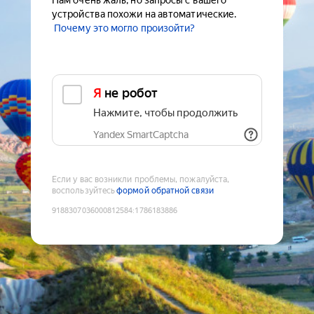
Нам очень жаль, но запросы с вашего
устройства похожи на автоматические.
Почему это могло произойти?
Я не робот
Нажмите, чтобы продолжить
Yandex SmartCaptcha
Если у вас возникли проблемы, пожалуйста,
воспользуйтесь
формой обратной связи
9188307036000812584
:
1786183886