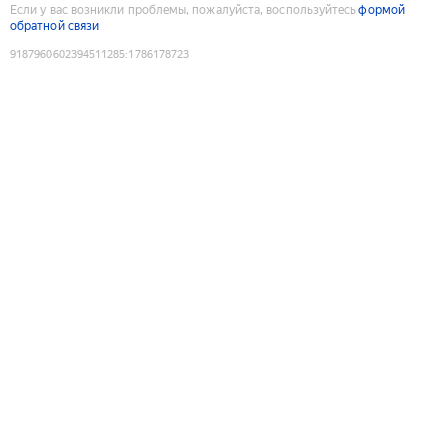
Если у вас возникли проблемы, пожалуйста, воспользуйтесь
формой
обратной связи
9187960602394511285
:
1786178723