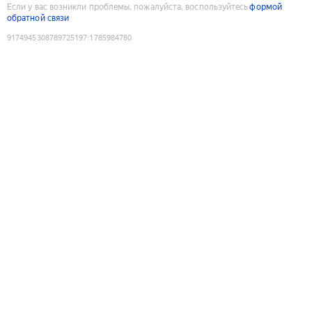
Если у вас возникли проблемы, пожалуйста, воспользуйтесь
формой
обратной связи
9174945308789725197
:
1785984780