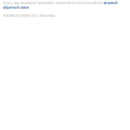
Если у вас возникли проблемы, пожалуйста, воспользуйтесь
формой
обратной связи
9182966151355991102
:
1786104300