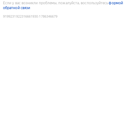
Если у вас возникли проблемы, пожалуйста, воспользуйтесь
формой
обратной связи
9199231922316661930
:
1786346679