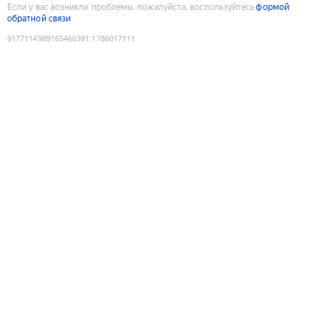
Если у вас возникли проблемы, пожалуйста, воспользуйтесь
формой
обратной связи
9177114989165460391
:
1786017111