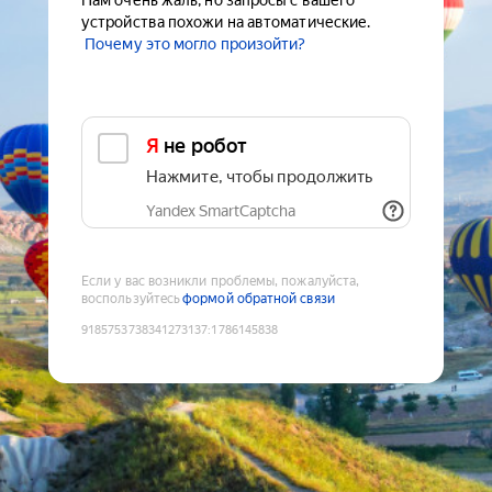
Нам очень жаль, но запросы с вашего
устройства похожи на автоматические.
Почему это могло произойти?
Я не робот
Нажмите, чтобы продолжить
Yandex SmartCaptcha
Если у вас возникли проблемы, пожалуйста,
воспользуйтесь
формой обратной связи
9185753738341273137
:
1786145838