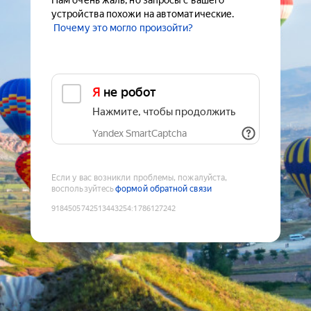
Нам очень жаль, но запросы с вашего
устройства похожи на автоматические.
Почему это могло произойти?
Я не робот
Нажмите, чтобы продолжить
Yandex SmartCaptcha
Если у вас возникли проблемы, пожалуйста,
воспользуйтесь
формой обратной связи
9184505742513443254
:
1786127242