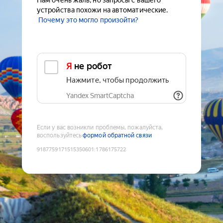
Нам очень жаль, но запросы с вашего
устройства похожи на автоматические.
Почему это могло произойти?
Я не робот
Нажмите, чтобы продолжить
Yandex SmartCaptcha
Если у вас возникли проблемы, пожалуйста,
воспользуйтесь
формой обратной связи
9187759171515350601
:
1786175722