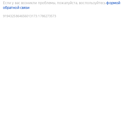
Если у вас возникли проблемы, пожалуйста, воспользуйтесь
формой
обратной связи
9194325864656013173
:
1786273573