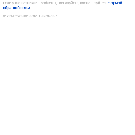
Если у вас возникли проблемы, пожалуйста, воспользуйтесь
формой
обратной связи
9193942290589175261
:
1786267857