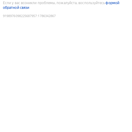
Если у вас возникли проблемы, пожалуйста, воспользуйтесь
формой
обратной связи
9198976098225687957
:
1786342867