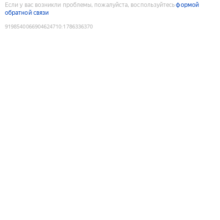
Если у вас возникли проблемы, пожалуйста, воспользуйтесь
формой
обратной связи
9198540066904624710
:
1786336370