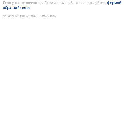
Если у вас возникли проблемы, пожалуйста, воспользуйтесь
формой
обратной связи
9194199261905733846
:
1786271687