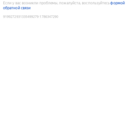
Если у вас возникли проблемы, пожалуйста, воспользуйтесь
формой
обратной связи
9199272931335499279
:
1786347290