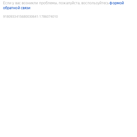
Если у вас возникли проблемы, пожалуйста, воспользуйтесь
формой
обратной связи
9180933415680030641
:
1786074010