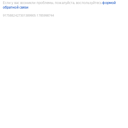
Если у вас возникли проблемы, пожалуйста, воспользуйтесь
формой
обратной связи
9175882427301389905
:
1785998744