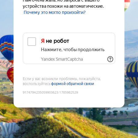
Нам очень жаль, но запросы с вашего
устройства похожи на автоматические.
Почему это могло произойти?
Я не робот
Нажмите, чтобы продолжить
Yandex SmartCaptcha
Если у вас возникли проблемы, пожалуйста,
воспользуйтесь
формой обратной связи
9174794235059903623
:
1785982529