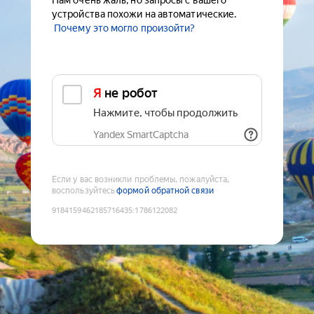
Нам очень жаль, но запросы с вашего
устройства похожи на автоматические.
Почему это могло произойти?
Я не робот
Нажмите, чтобы продолжить
Yandex SmartCaptcha
Если у вас возникли проблемы, пожалуйста,
воспользуйтесь
формой обратной связи
9184159462185716435
:
1786122082