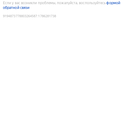
Если у вас возникли проблемы, пожалуйста, воспользуйтесь
формой
обратной связи
9194873778803264587
:
1786281738