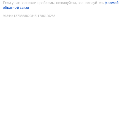
Если у вас возникли проблемы, пожалуйста, воспользуйтесь
формой
обратной связи
9184441373368822815
:
1786126283