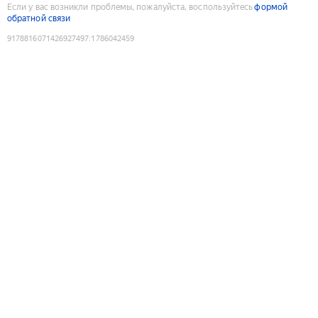
Если у вас возникли проблемы, пожалуйста, воспользуйтесь
формой
обратной связи
9178816071426927497
:
1786042459