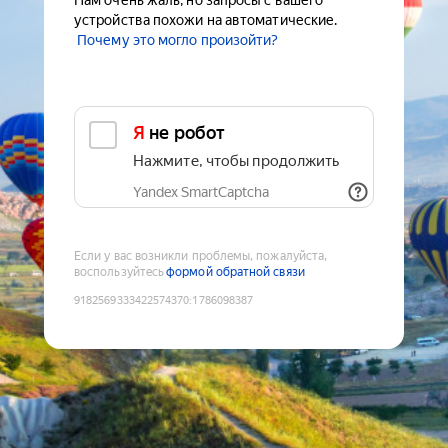
Нам очень жаль, но запросы с вашего
устройства похожи на автоматические.
Почему это могло произойти?
Я не робот
Нажмите, чтобы продолжить
Yandex SmartCaptcha
Если у вас возникли проблемы, пожалуйста,
воспользуйтесь
формой обратной связи
9182569333422574370
:
1786098387