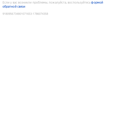
Если у вас возникли проблемы, пожалуйста, воспользуйтесь
формой
обратной связи
9180956734801071653
:
1786074358