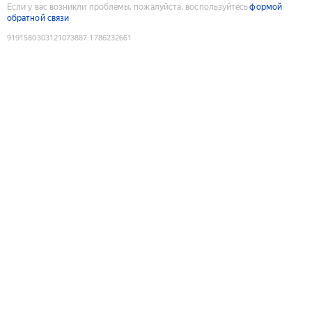
Если у вас возникли проблемы, пожалуйста, воспользуйтесь
формой
обратной связи
9191580303121073887
:
1786232661