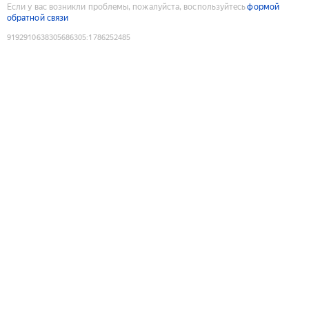
Если у вас возникли проблемы, пожалуйста, воспользуйтесь
формой
обратной связи
9192910638305686305
:
1786252485