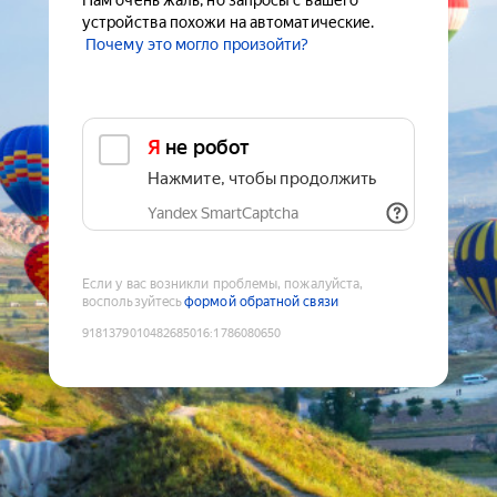
Нам очень жаль, но запросы с вашего
устройства похожи на автоматические.
Почему это могло произойти?
Я не робот
Нажмите, чтобы продолжить
Yandex SmartCaptcha
Если у вас возникли проблемы, пожалуйста,
воспользуйтесь
формой обратной связи
9181379010482685016
:
1786080650