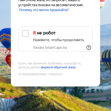
Нам очень жаль, но запросы с вашего
устройства похожи на автоматические.
Почему это могло произойти?
Я не робот
Нажмите, чтобы продолжить
Yandex SmartCaptcha
Если у вас возникли проблемы, пожалуйста,
воспользуйтесь
формой обратной связи
9174500808934076091
:
1785978157