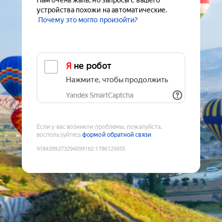
Нам очень жаль, но запросы с вашего
устройства похожи на автоматические.
Почему это могло произойти?
Я не робот
Нажмите, чтобы продолжить
Yandex SmartCaptcha
Если у вас возникли проблемы, пожалуйста,
воспользуйтесь
формой обратной связи
9184399273294099182
:
1786125655