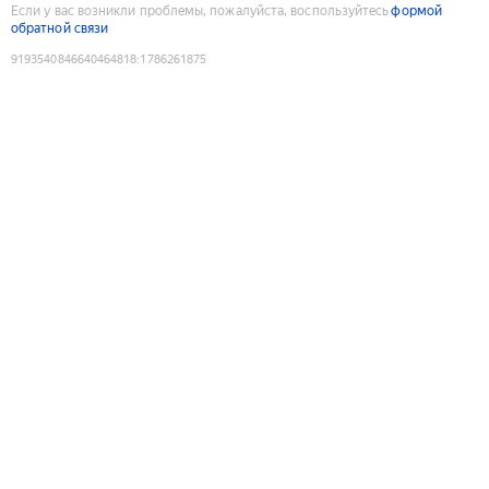
Если у вас возникли проблемы, пожалуйста, воспользуйтесь
формой
обратной связи
9193540846640464818
:
1786261875