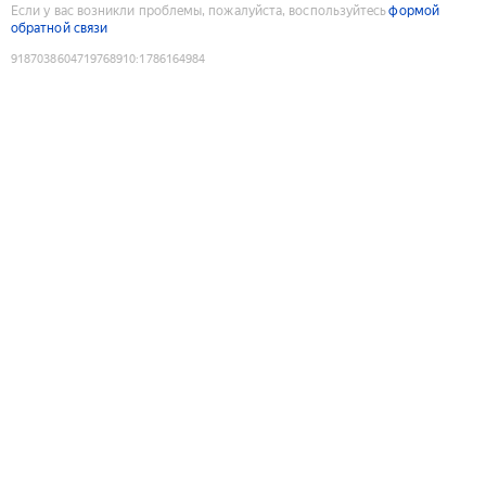
Если у вас возникли проблемы, пожалуйста, воспользуйтесь
формой
обратной связи
9187038604719768910
:
1786164984